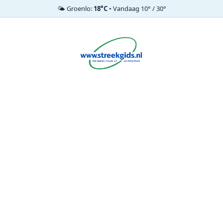
🌤️ Groenlo:
18°C
• Vandaag 10° / 30°
Ga
naar
de
inhoud