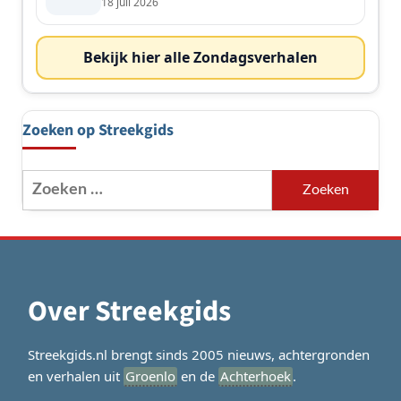
de streek
18 juli 2026
Bekijk hier alle Zondagsverhalen
Zoeken op Streekgids
Zoeken
naar:
Over Streekgids
Streekgids.nl brengt sinds 2005 nieuws, achtergronden
en verhalen uit
Groenlo
en de
Achterhoek
.