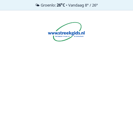
🌤️ Groenlo:
26°C
• Vandaag 8° / 26°
Ga
naar
de
inhoud