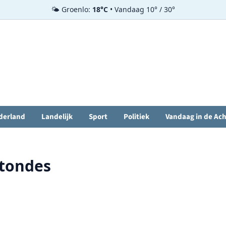
🌤️ Groenlo:
18°C
• Vandaag 10° / 30°
derland
Landelijk
Sport
Politiek
Vandaag in de Ac
tondes