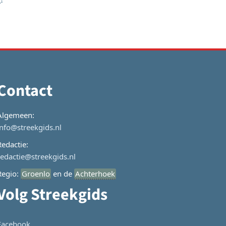
Contact
Algemeen:
info@streekgids.nl
Redactie:
redactie@streekgids.nl
Regio:
Groenlo
en de
Achterhoek
Volg Streekgids
Facebook