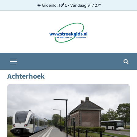
🌤️ Groenlo:
10°C
• Vandaag 9° / 27°
Ga
naar
de
inhoud
Primair
menu
Achterhoek