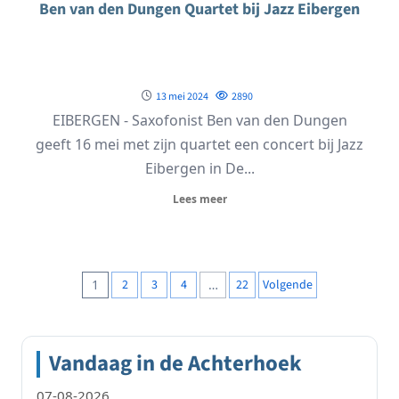
Ben van den Dungen Quartet bij Jazz Eibergen
13 mei 2024
2890
EIBERGEN - Saxofonist Ben van den Dungen
geeft 16 mei met zijn quartet een concert bij Jazz
Eibergen in De...
Lees meer
Berichten
1
2
3
4
…
22
Volgende
paginering
Vandaag in de Achterhoek
07-08-2026