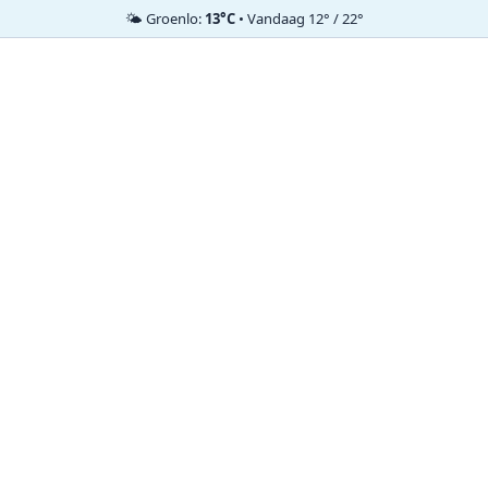
🌤️ Groenlo:
13°C
• Vandaag 12° / 22°
Ga
naar
de
inhoud