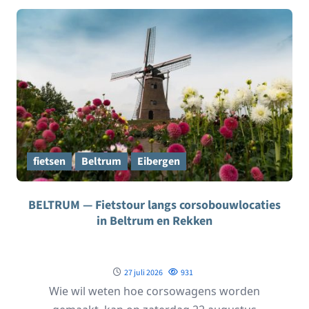
fietsen
Beltrum
Eibergen
BELTRUM — Fietstour langs corsobouwlocaties
in Beltrum en Rekken
27 juli 2026
931
Wie wil weten hoe corsowagens worden