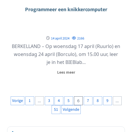
Programmeer een knikkercomputer
14 april 2024
2166
BERKELLAND – Op woensdag 17 april (Ruurlo) en
woensdag 24 april (Borculo), om 15.00 uur, leer
je in het BIEBlab...
Lees meer
Berichten
Vorige
1
…
3
4
5
6
7
8
9
…
paginering
51
Volgende