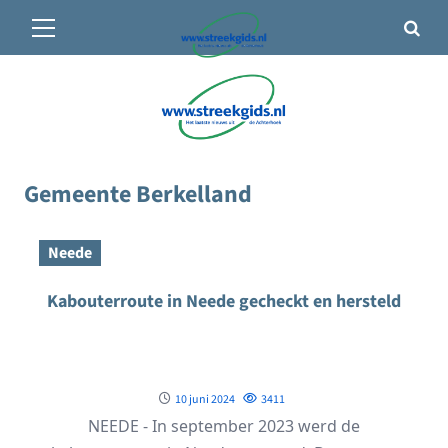
Primair
🌤️ Groenlo:
15°C
• Vandaag 8° / 27°
menu
Ga
naar
de
inhoud
Gemeente Berkelland
Neede
Kabouterroute in Neede gecheckt en hersteld
10 juni 2024
3411
NEEDE - In september 2023 werd de