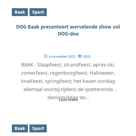
Baak
Sport
DOG Baak presenteert wervelende show vol
DOG-dna
6 november 2023
2025
BAAK - Slaapfeest, strandfeest, aprés-ski,
zomerfeest, regenboogfeest, Halloween,
knalfeest, springfeest; het kwam zondag
allemaal voorbij tijdens de spetterende
demomiddag ter...
Lees meer
Baak
Sport