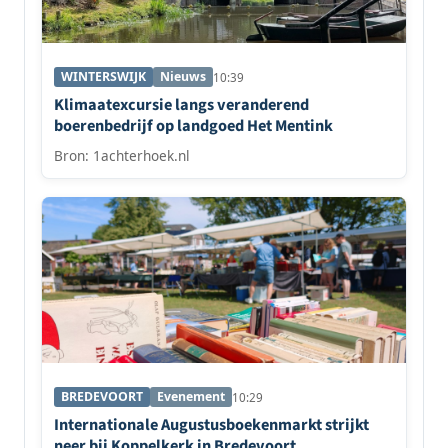
WINTERSWIJK
Nieuws
10:39
Klimaatexcursie langs veranderend
boerenbedrijf op landgoed Het Mentink
Bron: 1achterhoek.nl
BREDEVOORT
Evenement
10:29
Internationale Augustusboekenmarkt strijkt
neer bij Koppelkerk in Bredevoort