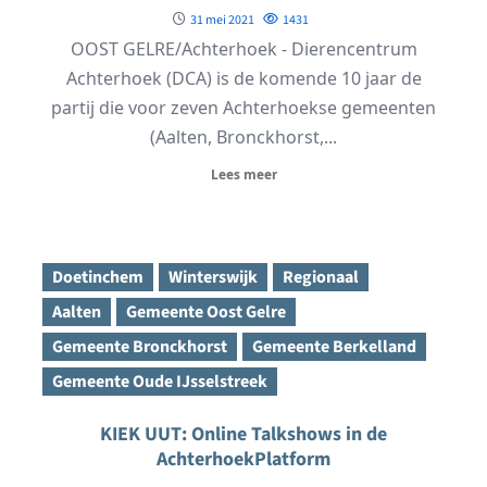
31 mei 2021
1431
OOST GELRE/Achterhoek - Dierencentrum
Achterhoek (DCA) is de komende 10 jaar de
partij die voor zeven Achterhoekse gemeenten
(Aalten, Bronckhorst,...
Lees meer
Doetinchem
Winterswijk
Regionaal
Aalten
Gemeente Oost Gelre
Gemeente Bronckhorst
Gemeente Berkelland
Gemeente Oude IJsselstreek
KIEK UUT: Online Talkshows in de
AchterhoekPlatform