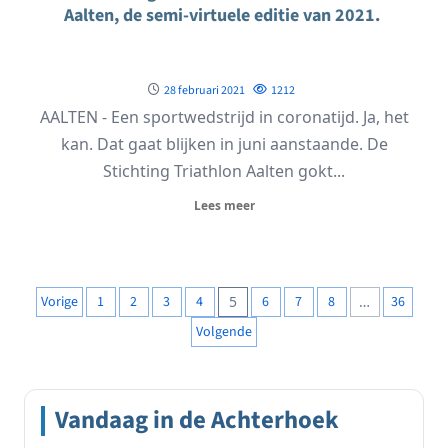
Aalten, de semi-virtuele editie van 2021.
28 februari 2021
1212
AALTEN - Een sportwedstrijd in coronatijd. Ja, het
kan. Dat gaat blijken in juni aanstaande. De
Stichting Triathlon Aalten gokt...
Lees meer
Berichten
Vorige
1
2
3
4
5
6
7
8
…
36
paginering
Volgende
Vandaag in de Achterhoek