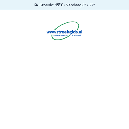
🌤️ Groenlo:
15°C
• Vandaag 8° / 27°
Ga
naar
de
inhoud