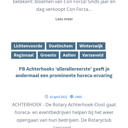
betekent: bloemen van Con Forza! Sinds jaar en
dag verkoopt Con Forza...
Lees meer
Lichtenvoorde
Doetinchem
Winterswijk
Regionaal
Groenlo
Aalten
Varsseveld
PB Achterhoeks ‘allerallereerste’ geeft je
andermaal een prominente horeca-ervaring
10 april 2021
1660
ACHTERHOEK - De Rotary Achterhoek-Oost gaat
horeca- en eventbedrijven helpen bij het weer
opengaan van hun bedrijven. De Rotaryclub
lanceert...