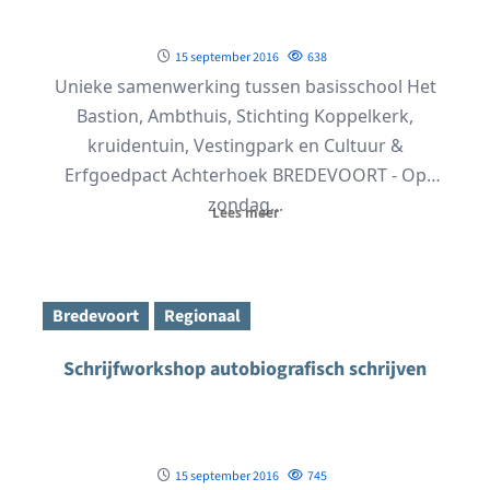
15 september 2016
638
Unieke samenwerking tussen basisschool Het
Bastion, Ambthuis, Stichting Koppelkerk,
kruidentuin, Vestingpark en Cultuur &
Erfgoedpact Achterhoek BREDEVOORT - Op
zondag...
Lees meer
Bredevoort
Regionaal
Schrijfworkshop autobiografisch schrijven
15 september 2016
745