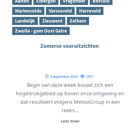
Aalten
Eibergen
Vragender
Borculo
Marienvelde
Varsseveld
Harreveld
Landelijk
Zieuwent
Zelhem
Zwolle - gem Oost Gelre
Zomerse vooruitzichten
4 september 2016
1877
Begin van deze week bouwt zich een
hogedrukgebied op boven onze omgeving en
dat resulteert volgens MeteoGroup in een
reeks...
Lees meer