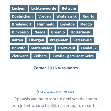
Lochem
Lichtenvoorde
Beltrum
Doetinchem
Vorden
Winterswijk
Ruurlo
Bredevoort
Hummelo
Lievelde
Meddo
Dinxperlo
Neede
Groenlo
Holterhoek
Aalten
Eibergen
Vragender
Varsseveld
Borculo
Marienvelde
Harreveld
Landelijk
Zieuwent
Zelhem
Zwolle - gem Oost Gelre
Zomer 2016 was warm
30 augustus 2016
1678
Op basis van het grootste deel van de zomer
zou je het waarschijnlijk niet zeggen, maar het