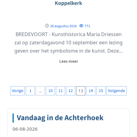
Koppelkerk
26 augustus 2016
771
BREDEVOORT - Kunsthistorica Maria Driessen
zal op zaterdagavond 10 september een lezing
geven over het symbolisme in de kunst. Deze...
Lees meer
Berichten
Vorige
1
…
10
11
12
13
14
15
Volgende
paginering
Vandaag in de Achterhoek
06-08-2026