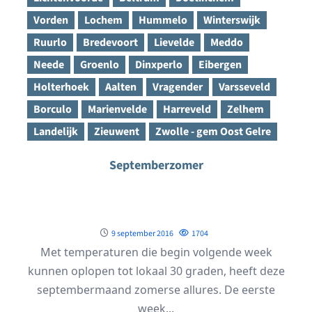
Vorden
Lochem
Hummelo
Winterswijk
Ruurlo
Bredevoort
Lievelde
Meddo
Neede
Groenlo
Dinxperlo
Eibergen
Holterhoek
Aalten
Vragender
Varsseveld
Borculo
Marienvelde
Harreveld
Zelhem
Landelijk
Zieuwent
Zwolle - gem Oost Gelre
Septemberzomer
9 september 2016
1704
Met temperaturen die begin volgende week
kunnen oplopen tot lokaal 30 graden, heeft deze
septembermaand zomerse allures. De eerste
week...