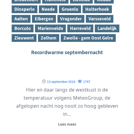
Dinxperlo
Neede
Groenlo
Holterhoek
Aalten
Eibergen
Vragender
Varsseveld
Borculo
Marienvelde
Harreveld
Landelijk
Zieuwent
Zelhem
Zwolle - gem Oost Gelre
Recordwarme septembernacht
13 september 2016
1747
Hier en daar langs de westkust is de
temperatuur volgens MeteoGroup, de
afgelopen nacht nog nooit zo hoog gebleven
in...
Lees meer