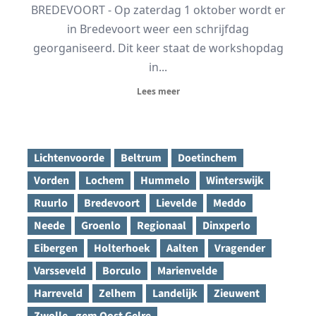
BREDEVOORT - Op zaterdag 1 oktober wordt er
in Bredevoort weer een schrijfdag
georganiseerd. Dit keer staat de workshopdag
in...
Lees meer
Lichtenvoorde
Beltrum
Doetinchem
Vorden
Lochem
Hummelo
Winterswijk
Ruurlo
Bredevoort
Lievelde
Meddo
Neede
Groenlo
Regionaal
Dinxperlo
Eibergen
Holterhoek
Aalten
Vragender
Varsseveld
Borculo
Marienvelde
Harreveld
Zelhem
Landelijk
Zieuwent
Zwolle - gem Oost Gelre