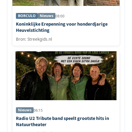
BORCULO
Nieuws
08:00
Koninklijke Erepenning voor honderdjarige
Heuvelstichting
Bron: Streekgids.nl
Nieuws
06:15
Radio U2 Tribute band speelt grootste hits in
Natuurtheater