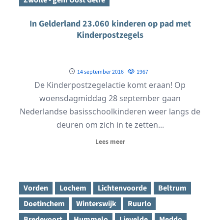
In Gelderland 23.060 kinderen op pad met
Kinderpostzegels
14 september 2016
1967
De Kinderpostzegelactie komt eraan! Op
woensdagmiddag 28 september gaan
Nederlandse basisschoolkinderen weer langs de
deuren om zich in te zetten...
Lees meer
Vorden
Lochem
Lichtenvoorde
Beltrum
Doetinchem
Winterswijk
Ruurlo
Bredevoort
Hummelo
Lievelde
Meddo