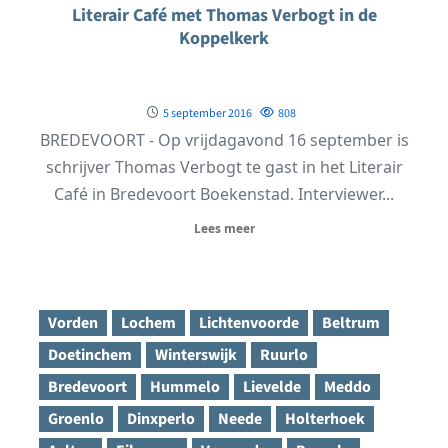
Literair Café met Thomas Verbogt in de
Koppelkerk
5 september 2016
808
BREDEVOORT - Op vrijdagavond 16 september is
schrijver Thomas Verbogt te gast in het Literair
Café in Bredevoort Boekenstad. Interviewer...
Lees meer
Vorden
Lochem
Lichtenvoorde
Beltrum
Doetinchem
Winterswijk
Ruurlo
Bredevoort
Hummelo
Lievelde
Meddo
Groenlo
Dinxperlo
Neede
Holterhoek