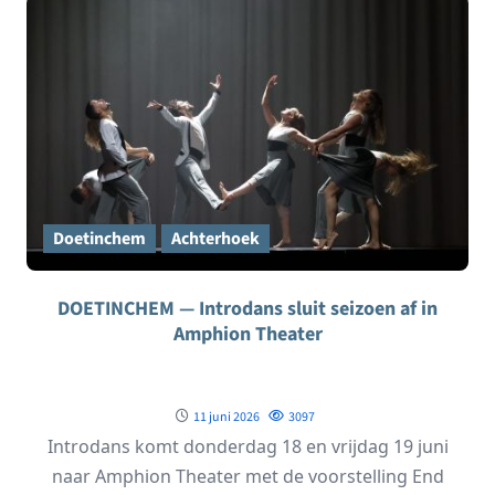
Doetinchem
Achterhoek
DOETINCHEM — Introdans sluit seizoen af in
Amphion Theater
11 juni 2026
3097
Introdans komt donderdag 18 en vrijdag 19 juni
naar Amphion Theater met de voorstelling End