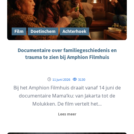
Film
Doetinchem
Achterhoek
Documentaire over familiegeschiedenis en
trauma te zien bij Amphion Filmhuis
11 juni 2026
3130
Bij het Amphion Filmhuis draait vanaf 14 juni de
documentaire Mama’ku: van Jakarta tot de
Molukken. De film vertelt het...
Lees meer