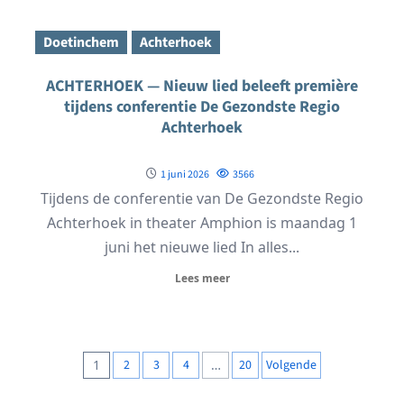
Doetinchem
Achterhoek
ACHTERHOEK — Nieuw lied beleeft première
tijdens conferentie De Gezondste Regio
Achterhoek
1 juni 2026
3566
Tijdens de conferentie van De Gezondste Regio
Achterhoek in theater Amphion is maandag 1
juni het nieuwe lied In alles...
Lees meer
Berichten
1
2
3
4
…
20
Volgende
paginering