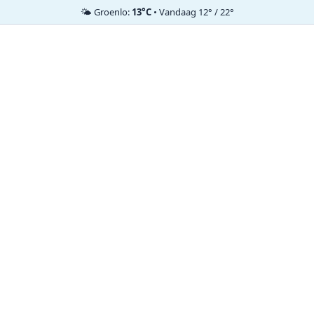
🌤️ Groenlo:
13°C
• Vandaag 12° / 22°
Ga
naar
de
inhoud