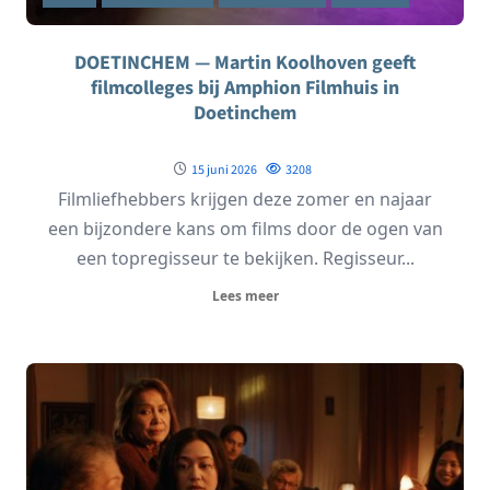
DOETINCHEM — Martin Koolhoven geeft
filmcolleges bij Amphion Filmhuis in
Doetinchem
15 juni 2026
3208
Filmliefhebbers krijgen deze zomer en najaar
een bijzondere kans om films door de ogen van
een topregisseur te bekijken. Regisseur...
Lees meer