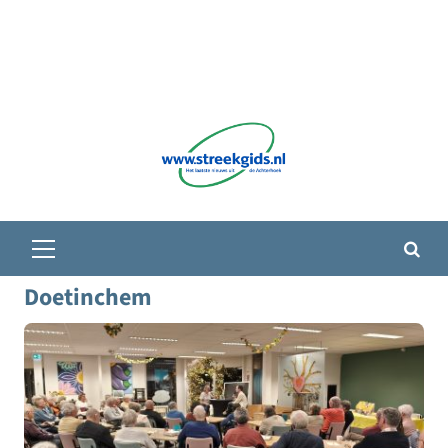
Primair
menu
Doetinchem