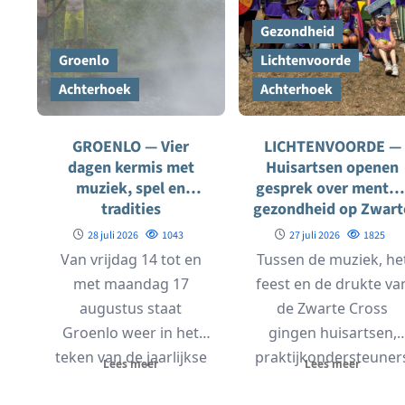
Gezondheid
Groenlo
Lichtenvoorde
Achterhoek
Achterhoek
GROENLO — Vier
LICHTENVOORDE —
dagen kermis met
Huisartsen openen
muziek, spel en
gesprek over mental
tradities
gezondheid op Zwart
Cross
28 juli 2026
1043
27 juli 2026
1825
Van vrijdag 14 tot en
Tussen de muziek, he
met maandag 17
feest en de drukte va
augustus staat
de Zwarte Cross
Groenlo weer in het
gingen huisartsen,
teken van de jaarlijkse
praktijkondersteuner
Lees meer
Lees meer
Grolse Kermis....
en vrijwilligers dit jaa