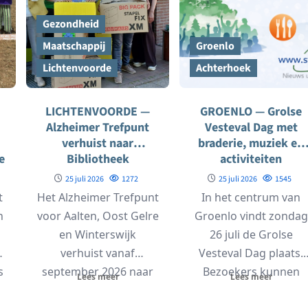
Gezondheid
Maatschappij
Groenlo
Lichtenvoorde
Achterhoek
LICHTENVOORDE —
GROENLO — Grolse
Alzheimer Trefpunt
Vesteval Dag met
e
verhuist naar
braderie, muziek en
e
Bibliotheek
activiteiten
Lichtenvoorde
25 juli 2026
1272
25 juli 2026
1545
t
Het Alzheimer Trefpunt
In het centrum van
n
voor Aalten, Oost Gelre
Groenlo vindt zondag
en Winterswijk
26 juli de Grolse
verhuist vanaf
Vesteval Dag plaats.
s
september 2026 naar
Bezoekers kunnen
Lees meer
Lees meer
r
de Bibliotheek in
tussen 12.00 en 17.00..