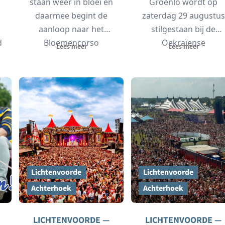
staan weer in bloei en
Groenlo wordt op
daarmee begint de
zaterdag 29 augustus
aanloop naar het
stilgestaan bij de
d
Bloemencorso
Oekraïense
Lees meer
Lees meer
n
Lichtenvoorde. De
Onafhankelijkheidsdag
komende weken
De bijeenkomst begin
kleuren...
om 13.00...
Lichtenvoorde
Lichtenvoorde
Achterhoek
Achterhoek
LICHTENVOORDE —
LICHTENVOORDE —