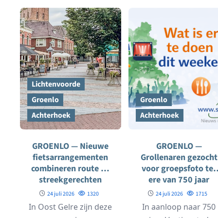
op...
Lichtenvoorde
Groenlo
Groenlo
Achterhoek
Achterhoek
GROENLO — Nieuwe
GROENLO —
fietsarrangementen
Grollenaren gezocht
combineren route en
voor groepsfoto ter
streekgerechten
ere van 750 jaar
Vestingstad
24 juli 2026
1320
24 juli 2026
1715
In Oost Gelre zijn deze
In aanloop naar 750