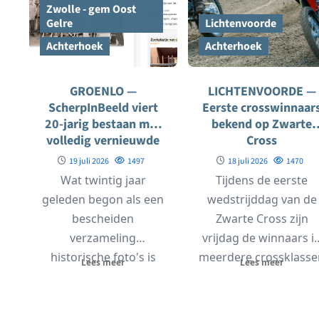
Zwolle - gem Oost
Gelre
Lichtenvoorde
Achterhoek
Achterhoek
GROENLO —
LICHTENVOORDE —
ScherpInBeeld viert
Eerste crosswinnaar
20-jarig bestaan met
bekend op Zwarte
volledig vernieuwde
Cross
website
19 juli 2026
1497
18 juli 2026
1470
Wat twintig jaar
Tijdens de eerste
geleden begon als een
wedstrijddag van de
bescheiden
Zwarte Cross zijn
verzameling
vrijdag de winnaars i
historische foto's is
meerdere crossklasse
Lees meer
Lees meer
uitgegroeid tot een
bekend geworden. O
van de grootste
de crossbaan...
digitale