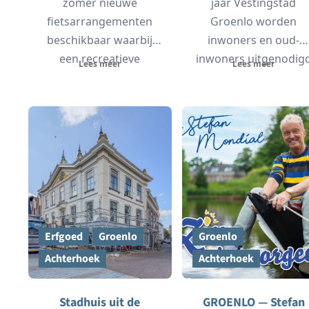
zomer nieuwe
jaar Vestingstad
fietsarrangementen
Groenlo worden
beschikbaar waarbij
inwoners en oud-
een recreatieve
inwoners uitgenodig
Lees meer
Lees meer
fietstocht wordt
om deel te nemen aa
gecombineerd met een
een bijzondere
bezoek aan
groepsfoto....
verschillende...
Erfgoed
Groenlo
Groenlo
Achterhoek
Achterhoek
Stadhuis uit de
GROENLO — Stefan