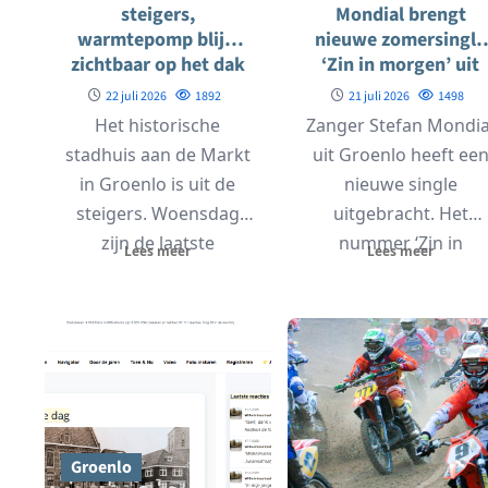
steigers,
Mondial brengt
warmtepomp blijft
nieuwe zomersingle
zichtbaar op het dak
‘Zin in morgen’ uit
22 juli 2026
1892
21 juli 2026
1498
Het historische
Zanger Stefan Mondia
stadhuis aan de Markt
uit Groenlo heeft ee
in Groenlo is uit de
nieuwe single
steigers. Woensdag
uitgebracht. Het
zijn de laatste
nummer ‘Zin in
Lees meer
Lees meer
steigerdelen
morgen’ is vanaf dez
verwijderd, waardoor
week te...
de...
Groenlo