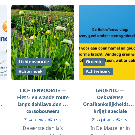
Lichtenvoorde. Tot nu...
Lichtenvoorde
Groenlo
Achterhoek
Achterhoek
LICHTENVOORDE —
GROENLO —
Fiets- en wandelroute
Oekraïense
langs dahliavelden en
Onafhankelijkheidsda
corsobouwers
krijgt speciale
bijeenkomst in
24 juli 2026
1218
24 juli 2026
915
Groenlo
De eerste dahlia’s
In De Mattelier in