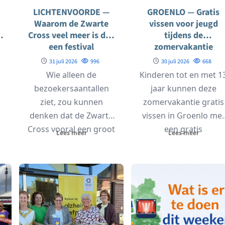
LICHTENVOORDE —
GROENLO — Gratis
Waarom de Zwarte
vissen voor jeugd
e
Cross veel meer is dan
tijdens de
een festival
zomervakantie
31 juli 2026
996
30 juli 2026
668
Wie alleen de
Kinderen tot en met 1
bezoekersaantallen
jaar kunnen deze
1
ziet, zou kunnen
zomervakantie gratis
denken dat de Zwarte
vissen in Groenlo met
Cross vooral een groot
een gratis
Lees meer
Lees meer
n
muziek- en
jeugdvisakte. De
motorcrossfestival is.
vergunning is...
Met...