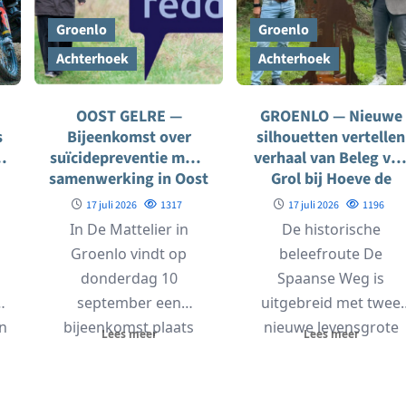
Groenlo
Groenlo
Achterhoek
Achterhoek
OOST GELRE —
GROENLO — Nieuwe
s
Bijeenkomst over
silhouetten vertellen
suïcidepreventie moet
verhaal van Beleg va
samenwerking in Oost
Grol bij Hoeve de
Gelre versterken
Snippert
17 juli 2026
1317
17 juli 2026
1196
In De Mattelier in
De historische
Groenlo vindt op
beleefroute De
donderdag 10
Spaanse Weg is
n
september een
uitgebreid met twee
n
bijeenkomst plaats
nieuwe levensgrote
Lees meer
Lees meer
p
over suïcidepreventie.
silhouetten bij Hoeve
Tijdens het
de Snippert in Groenlo
zogenoemde
Wethouder...