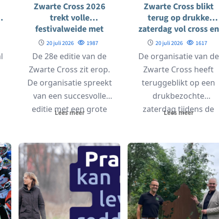
Zwarte Cross 2026
Zwarte Cross blikt
trekt volle
terug op drukke
festivalweide met
zaterdag vol cross en
sterke sfeer
muziek
20 juli 2026
1987
20 juli 2026
1617
l
De 28e editie van de
De organisatie van de
n
Zwarte Cross zit erop.
Zwarte Cross heeft
De organisatie spreekt
teruggeblikt op een
van een succesvolle
drukbezochte
editie met een grote
zaterdag tijdens de
Lees meer
Lees meer
e
bezoekersopkomst...
2026-editie van het
festival. Bezoekers
genoten...