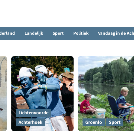
derland
Landelijk
Sport
Politiek
Vandaag in de Ac
Lichtenvoorde
Achterhoek
Groenlo
Sport