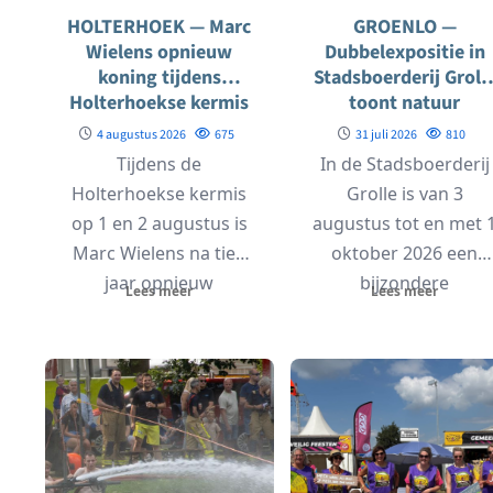
HOLTERHOEK — Marc
GROENLO —
Wielens opnieuw
Dubbelexpositie in
koning tijdens
Stadsboerderij Groll
Holterhoekse kermis
toont natuur
geïnspireerde kunst
4 augustus 2026
675
31 juli 2026
810
en sieraden
Tijdens de
In de Stadsboerderij
Holterhoekse kermis
Grolle is van 3
op 1 en 2 augustus is
augustus tot en met 
Marc Wielens na tien
oktober 2026 een
jaar opnieuw
bijzondere
Lees meer
Lees meer
gekroond tot koning
dubbelexpositie te zie
van...
waarin...