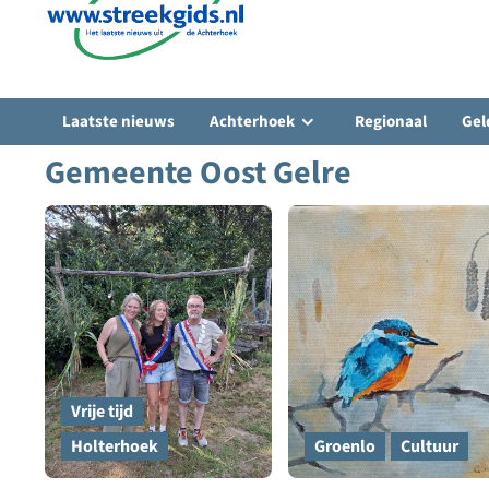
Laatste nieuws
Achterhoek
Regionaal
Gel
Gemeente Oost Gelre
Vrije tijd
Holterhoek
Groenlo
Cultuur