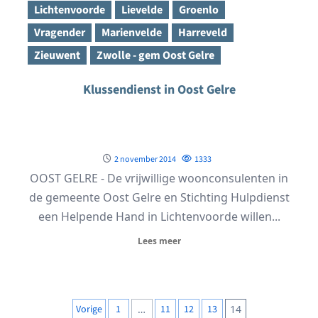
Lichtenvoorde
Lievelde
Groenlo
Vragender
Marienvelde
Harreveld
Zieuwent
Zwolle - gem Oost Gelre
Klussendienst in Oost Gelre
2 november 2014
1333
OOST GELRE - De vrijwillige woonconsulenten in
de gemeente Oost Gelre en Stichting Hulpdienst
een Helpende Hand in Lichtenvoorde willen...
Lees meer
Berichten
Vorige
1
…
11
12
13
14