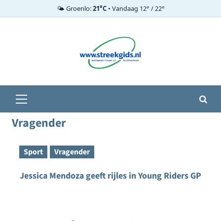
🌤️ Groenlo:
21°C
• Vandaag 12° / 22°
Ga
naar
de
inhoud
Primair
menu
Vragender
Sport
Vragender
Jessica Mendoza geeft rijles in Young Riders GP