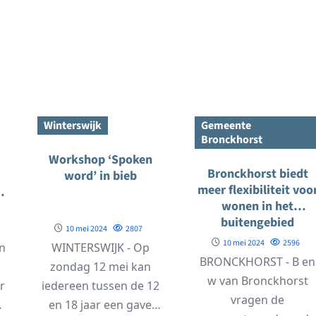
Winterswijk
Gemeente
Bronckhorst
Workshop ‘Spoken
Bronckhorst biedt
word’ in bieb
meer flexibiliteit voo
n
wonen in het
buitengebied
10 mei 2024
2807
10 mei 2024
2596
n
WINTERSWIJK - Op
BRONCKHORST - B en
zondag 12 mei kan
w van Bronckhorst
r
iedereen tussen de 12
vragen de
en 18 jaar een gave