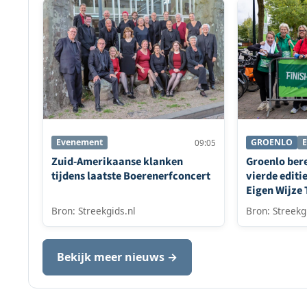
Evenement
GROENLO
09:05
Zuid-Amerikaanse klanken
Groenlo bere
tijdens laatste Boerenerfconcert
vierde editi
Eigen Wijze 
Bron: Streekgids.nl
Bron: Streekg
Bekijk meer nieuws →