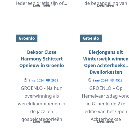
iedereen gratis zijn of...
de behandeling van
Lees meer
Lees meer
kanker. Maar het...
Groenlo
Groenlo
Dekoor Close
Eierjongens uit
Harmony Schittert
Winterswijk winnen
Opnieuw in Groenlo
Open Achterhoekse
Dweilorkesten
Kampioenschap
9 mei 2024
2661
9 mei 2024
4528
GROENLO - Na hun
GROENLO – Op
overwinning als
Hemelvaartsdag von
wereldkampioenen in
in Groenlo de 27e
de jazz- en
editie van het Open
gospelcategorieën
Achterhoekse
Lees meer
Lees meer
tijdens de World Choir
Dweilorkesten