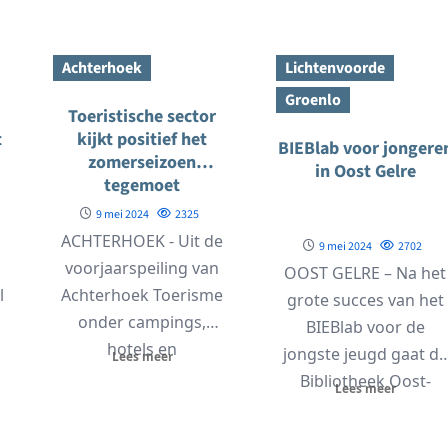
.
Molenberg van Marga
muziek met Douwe
Klompé wekelijks een
Bob,...
Achterhoek
Lichtenvoorde
vrijblijvende...
Groenlo
Toeristische sector
t
kijkt positief het
BIEBlab voor jongere
zomerseizoen
in Oost Gelre
tegemoet
9 mei 2024
2325
ACHTERHOEK - Uit de
9 mei 2024
2702
voorjaarspeiling van
OOST GELRE – Na het
l
Achterhoek Toerisme
grote succes van het
onder campings,
BIEBlab voor de
hotels en
jongste jeugd gaat de
Lees meer
g
bungalowparken in de
Bibliotheek Oost-
Lees meer
Achterhoek blijkt dat
Achterhoek de
de meerderheid...
doelgroepen...