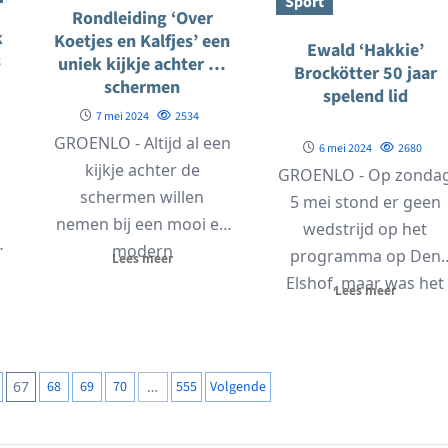
Sport
Rondleiding ‘Over
k
Koetjes en Kalfjes’ een
Ewald ‘Hakkie’
s
uniek kijkje achter de
Brockötter 50 jaar
schermen
spelend lid
7 mei 2024
2534
GROENLO - Altijd al een
6 mei 2024
2680
kijkje achter de
GROENLO - Op zonda
schermen willen
5 mei stond er geen
nemen bij een mooi en
wedstrijd op het
modern
programma op Den
Lees meer
melkveebedHeeft u
Elshof, maar was het
Lees meer
altijd al...
om...
67
68
69
70
…
555
Volgende