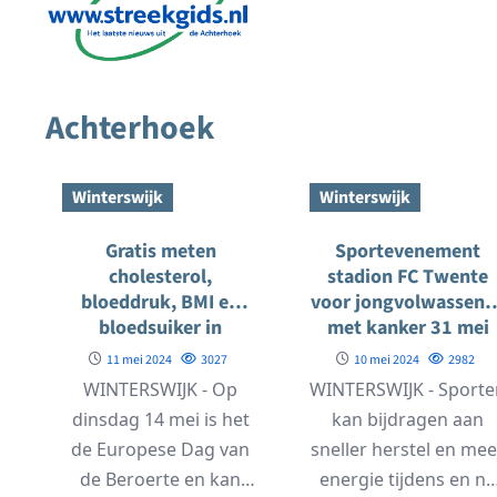
Achterhoek
Winterswijk
Winterswijk
Gratis meten
Sportevenement
cholesterol,
stadion FC Twente
bloeddruk, BMI en
voor jongvolwassene
bloedsuiker in
met kanker 31 mei
ziekenhuis
2024
11 mei 2024
3027
10 mei 2024
2982
Winterswijk
WINTERSWIJK - Op
WINTERSWIJK - Sporte
dinsdag 14 mei is het
kan bijdragen aan
de Europese Dag van
sneller herstel en mee
de Beroerte en kan
energie tijdens en na