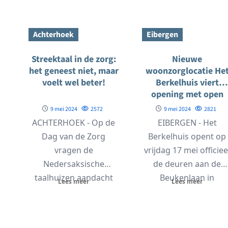
Games van 2023 in...
Kampioenschap plaats
De Eierjongens uit...
Achterhoek
Eibergen
Streektaal in de zorg:
Nieuwe
het geneest niet, maar
woonzorglocatie He
voelt wel beter!
Berkelhuis viert
opening met open
huis
9 mei 2024
2572
9 mei 2024
2821
ACHTERHOEK - Op de
EIBERGEN - Het
Dag van de Zorg
Berkelhuis opent op
vragen de
vrijdag 17 mei officiee
Nedersaksische
de deuren aan de
taalhuizen aandacht
Beukenlaan in
Lees meer
Lees meer
voor streektaal in de
Eibergen. De openin
zorg. Want veel...
van de betaalbare,
kleinschalige...