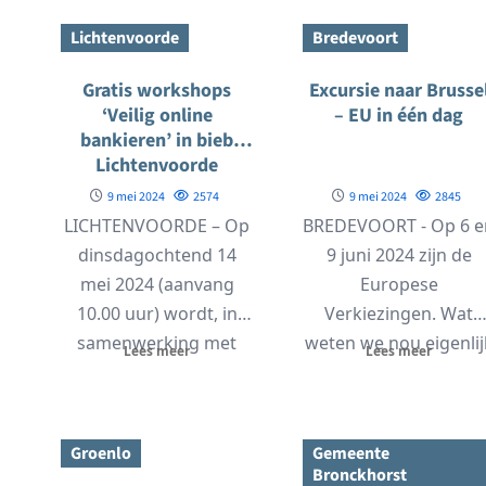
Lichtenvoorde
Bredevoort
Gratis workshops
Excursie naar Brusse
‘Veilig online
– EU in één dag
bankieren’ in bieb
Lichtenvoorde
9 mei 2024
2574
9 mei 2024
2845
LICHTENVOORDE – Op
BREDEVOORT - Op 6 e
dinsdagochtend 14
9 juni 2024 zijn de
mei 2024 (aanvang
Europese
10.00 uur) wordt, in
Verkiezingen. Wat
samenwerking met
weten we nou eigenlij
Lees meer
Lees meer
Regiobank Steentjes
van dit
Makelaars, in de
machtsbolwerk?...
Bibliotheek...
Groenlo
Gemeente
Bronckhorst