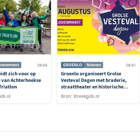
Evenement
GROENLO
Nieuws
08:44
08:41
idt zich voor op
Groenlo organiseert Grolse
e van Achterhoekse
Vesteval Dagen met braderie,
Triatlon
straattheater en historische
rondleidingen
ids.nl
Bron: Streekgids.nl