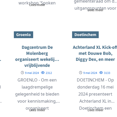
gemeenteraad om de
workshop 'Spoken
Lees meer
uitgangspunten voor
Word' volgen...
Lees meer
het gewijzigde beleid
voor woningbouw in..
Groenlo
Doetinchem
Dagcentrum De
Achterland XL Kick-of
Molenberg
met Douwe Bob,
organiseert wekelijks
Diggy Dex, en meer
vrijblijvende
informatiemoment
9 mei 2024
2312
9 mei 2024
3133
GROENLO - Om een
DOETINCHEM - Op
d
laagdrempelige
donderdag 16 mei
gelegenheid te bieden
2024 presenteert
voor kennismaking,
Achterland XL in
organiseert
Doetinchem een
Lees meer
Lees meer
Dagcentrum De
speciale avond vol