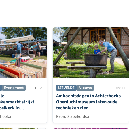
Evenement
LIEVELDE
Nieuws
10:29
09:11
ale
Ambachtsdagen in Achterhoeks
kenmarkt strijkt
Openluchtmuseum laten oude
pelkerk in
technieken zien
hoek.nl
Bron: Streekgids.nl