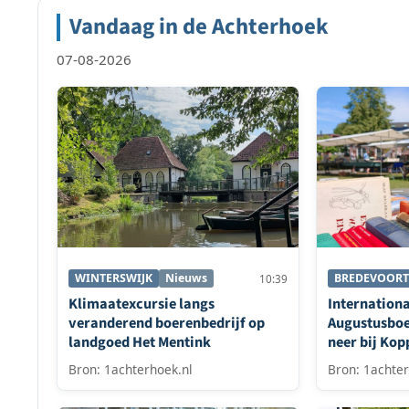
Vandaag in de Achterhoek
07-08-2026
WINTERSWIJK
Nieuws
BREDEVOORT
10:39
Klimaatexcursie langs
Internation
veranderend boerenbedrijf op
Augustusboe
landgoed Het Mentink
neer bij Kop
Bredevoort
Bron: 1achterhoek.nl
Bron: 1achter