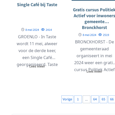
Single Café bij Taste
Gratis cursus Politie
Actief voor inwoner
gemeente
Bronckhorst
8 mei 2024
2414
8 mei 2024
2519
GROENLO - In Taste
BRONCKHORST - De
wordt 11 mei, alweer
gemeenteraad
voor de derde keer,
organiseert in mei
een Single Café
2024 weer een gratis
georganiseerd. Taste
Lees meer
cursus Politiek Actief
organiseert dit
Lees meer
voor inwoners. De
samen...
cursus start op 27...
Berichten
Vorige
1
…
64
65
66
paginering