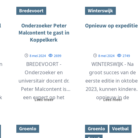
Bredevoort
Winterswijk
l
Onderzoeker Peter
Opnieuw op expeditie
Malcontent te gast in
Koppelkerk
8 mei 2024
2699
8 mei 2024
2749
n
BREDEVOORT -
WINTERSWIJK - Na
Onderzoeker en
groot succes van de
universitair docent dr.
eerste editie in oktobe
Peter Malcontent is
2023, kunnen kindere
k
een expert op het
opnieuw in de
Lees meer
Lees meer
gebied van de
voetsporen stappen
geschiedenis van de...
van...
Groenlo
Groenlo
Voetbal