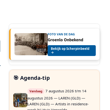
FOTO VAN DE DAG
Groenlo Onbekend
Bekijk op Scherpinbeeld
→
r
🎯 Agenda-tip
7 augustus 2026 t/m 14
Vandaag
augustus 2026 — LAREN (GLD) —
LAREN (GLD) — Artists in residence-
week bij Huis Verwolde