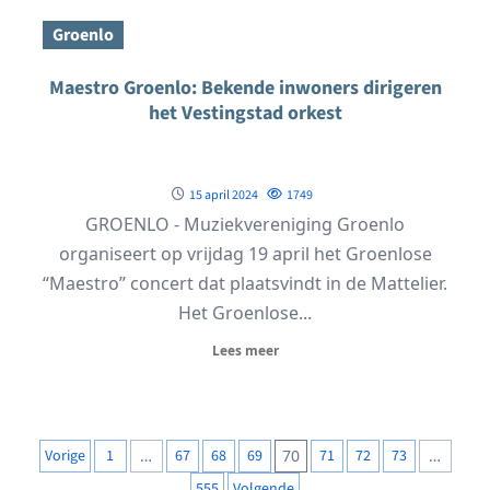
Groenlo
Maestro Groenlo: Bekende inwoners dirigeren
het Vestingstad orkest
15 april 2024
1749
GROENLO - Muziekvereniging Groenlo
organiseert op vrijdag 19 april het Groenlose
“Maestro” concert dat plaatsvindt in de Mattelier.
Het Groenlose...
Lees meer
Berichten
Vorige
1
…
67
68
69
70
71
72
73
…
paginering
555
Volgende