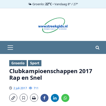
🌤️ Groenlo:
22°C
• Vandaag 8° / 27°
Ga
naar
de
inhoud
Primair
menu
Groenlo
Sport
Clubkampioenschappen 2017
Rap en Snel
2 juli 2017
711