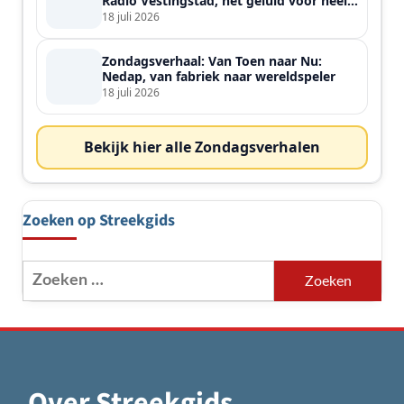
Radio Vestingstad, het geluid voor heel
de streek
18 juli 2026
Zondagsverhaal: Van Toen naar Nu:
Nedap, van fabriek naar wereldspeler
18 juli 2026
Bekijk hier alle Zondagsverhalen
Zoeken op Streekgids
Zoeken
naar:
Over Streekgids