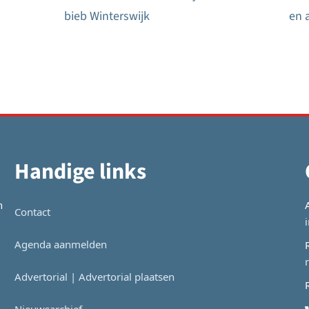
Bericht
bieb Winterswijk
en 
navigatie
Handige links
n
Contact
Agenda aanmelden
Advertorial | Advertorial plaatsen