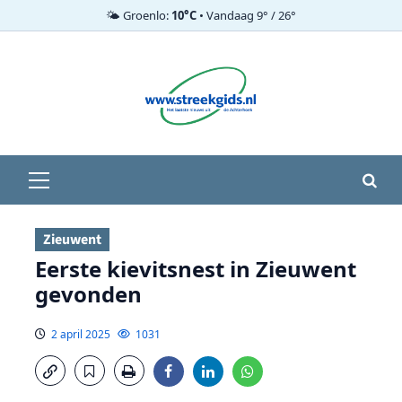
🌤️ Groenlo:
10°C
• Vandaag 9° / 26°
Ga
naar
de
inhoud
Primair
menu
Zieuwent
Eerste kievitsnest in Zieuwent
gevonden
2 april 2025
1031