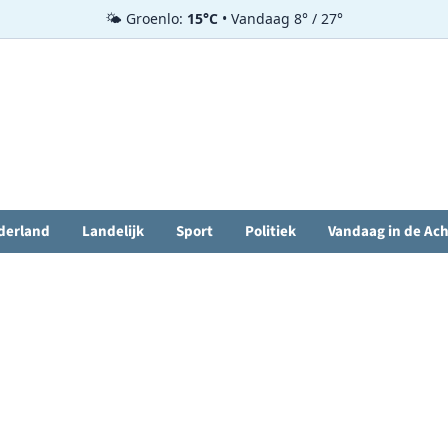
🌤️ Groenlo:
15°C
• Vandaag 8° / 27°
derland
Landelijk
Sport
Politiek
Vandaag in de Ac