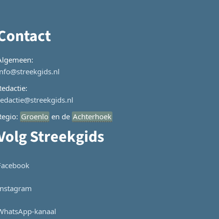
Contact
Algemeen:
info@streekgids.nl
Redactie:
redactie@streekgids.nl
Regio:
Groenlo
en de
Achterhoek
Volg Streekgids
Facebook
Instagram
WhatsApp-kanaal