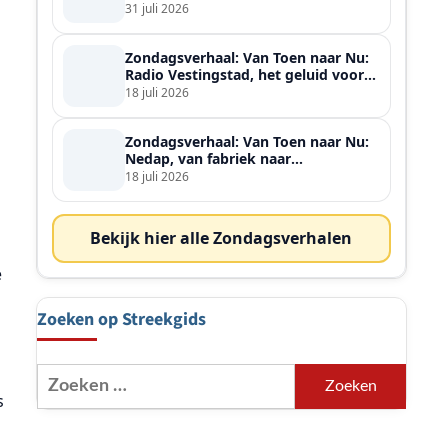
ontmoette
31 juli 2026
Zondagsverhaal: Van Toen naar Nu:
Radio Vestingstad, het geluid voor
heel de streek
18 juli 2026
Zondagsverhaal: Van Toen naar Nu:
Nedap, van fabriek naar
wereldspeler
18 juli 2026
Bekijk hier alle Zondagsverhalen
e
Zoeken op Streekgids
Zoeken
naar:
s