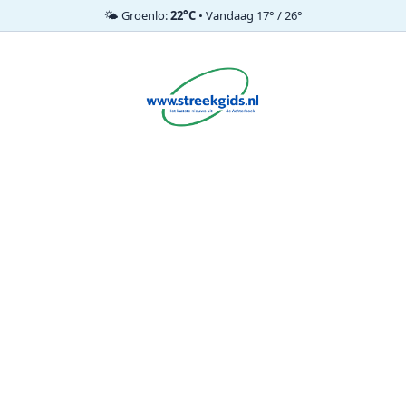
🌤️ Groenlo:
22°C
• Vandaag 17° / 26°
Ga
naar
de
inhoud