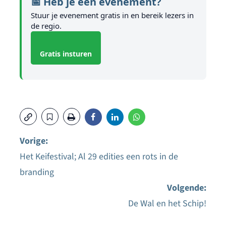
📅 Heb je een evenement?
Stuur je evenement gratis in en bereik lezers in
de regio.
Gratis insturen
Vorige:
Het Keifestival; Al 29 edities een rots in de
Bericht
branding
navigatie
Volgende:
De Wal en het Schip!