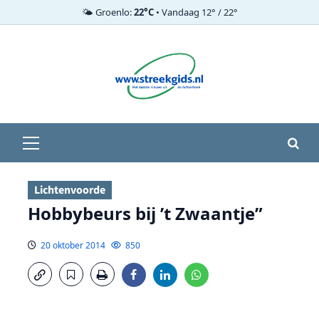
🌤️ Groenlo:
22°C
• Vandaag 12° / 22°
Ga
naar
de
inhoud
Primair
menu
Lichtenvoorde
Hobbybeurs bij ’t Zwaantje”
20 oktober 2014
850