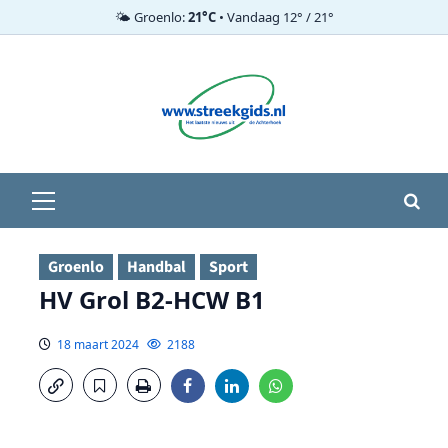
🌤️ Groenlo:
21°C
• Vandaag 12° / 21°
Ga
naar
de
inhoud
Primair
menu
Groenlo
Handbal
Sport
HV Grol B2-HCW B1
18 maart 2024
2188