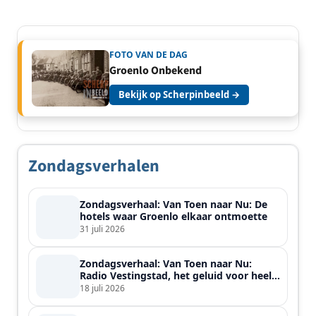
FOTO VAN DE DAG
Groenlo Onbekend
Bekijk op Scherpinbeeld →
Zondagsverhalen
Zondagsverhaal: Van Toen naar Nu: De
hotels waar Groenlo elkaar ontmoette
31 juli 2026
Zondagsverhaal: Van Toen naar Nu:
Radio Vestingstad, het geluid voor heel
de streek
18 juli 2026