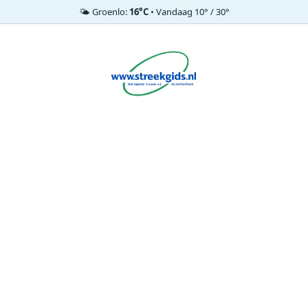
🌤️ Groenlo:
16°C
• Vandaag 10° / 30°
Ga
naar
de
inhoud