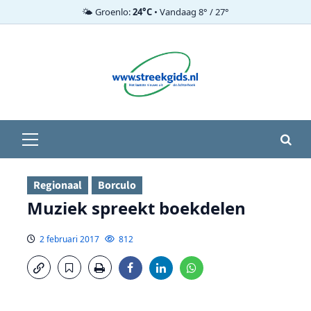
🌤️ Groenlo:
24°C
• Vandaag 8° / 27°
Ga
naar
de
inhoud
Primair
menu
Regionaal
Borculo
Muziek spreekt boekdelen
2 februari 2017
812