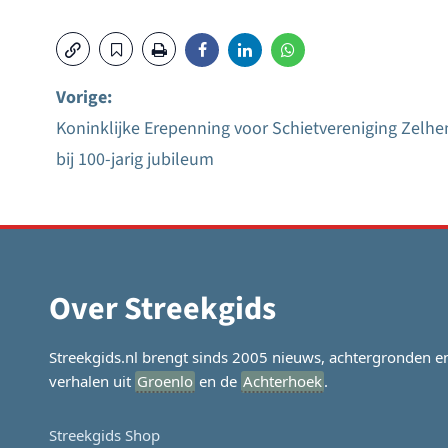
Vorige:
Koninklijke Erepenning voor Schietvereniging Zelh
Bericht
bij 100-jarig jubileum
navigatie
Over Streekgids
Streekgids.nl brengt sinds 2005 nieuws, achtergronden e
verhalen uit
Groenlo
en de
Achterhoek
.
Streekgids Shop