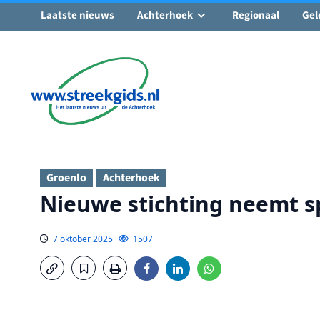
Laatste nieuws
Achterhoek
Regionaal
Gel
Ga
naar
de
inhoud
Groenlo
Achterhoek
Nieuwe stichting neemt s
7 oktober 2025
1507