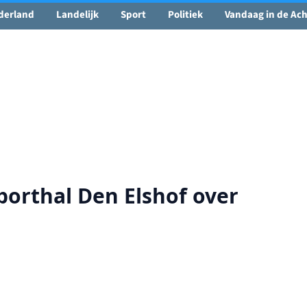
🌤️ Groenlo:
24°C
• Vandaag 15° / 24°
derland
Landelijk
Sport
Politiek
Vandaag in de Ac
porthal Den Elshof over