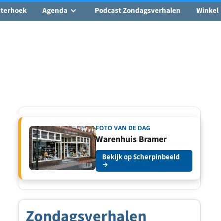
hterhoek
Agenda
Podcast Zondagsverhalen
Winkel
FOTO VAN DE DAG
Warenhuis Bramer
Bekijk op Scherpinbeeld
→
Zondagsverhalen