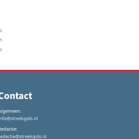
:
n
o
Contact
Algemeen:
info@streekgids.nl
Redactie:
redactie@streekgids.nl