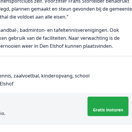
nensportclubs zelf. Voorzitter Frans Stortelder benadrukt
rlegd, plannen gemaakt en steun gevonden bij de gemeente
al die voldoet aan alle eisen.”
handbal-, badminton- en tafeltennisverenigingen. Ook
 gebruik van de faciliteiten. Naar verwachting is de
oernooien weer in Den Elshof kunnen plaatsvinden.
tennis, zaalvoetbal, kinderopvang, school
 Elshof
Gratis insturen
io.