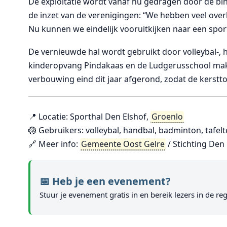
De exploitatie wordt vanaf nu gedragen door de bin
de inzet van de verenigingen: “We hebben veel ove
Nu kunnen we eindelijk vooruitkijken naar een sporth
De vernieuwde hal wordt gebruikt door volleybal-, 
kinderopvang Pindakaas en de Ludgerusschool maken
verbouwing eind dit jaar afgerond, zodat de kerstt
📍 Locatie: Sporthal Den Elshof,
Groenlo
🏐 Gebruikers: volleybal, handbal, badminton, tafel
🔗 Meer info:
Gemeente Oost Gelre
/ Stichting Den
📅 Heb je een evenement?
Stuur je evenement gratis in en bereik lezers in de reg