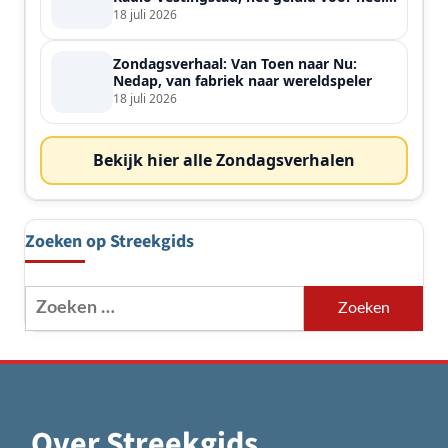
de streek
18 juli 2026
Zondagsverhaal: Van Toen naar Nu:
Nedap, van fabriek naar wereldspeler
18 juli 2026
Bekijk hier alle Zondagsverhalen
Zoeken op Streekgids
Zoeken
naar:
Over Streekgids