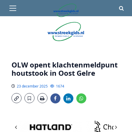
Primair
🌤️ Groenlo:
14°C
• Vandaag 14° / 23°
menu
Ga
naar
de
inhoud
OLW opent klachtenmeldpunt
houtstook in Oost Gelre
23 december 2025
1674