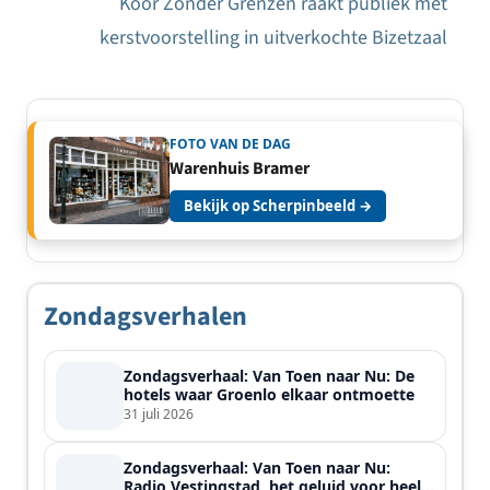
Koor Zonder Grenzen raakt publiek met
kerstvoorstelling in uitverkochte Bizetzaal
FOTO VAN DE DAG
Warenhuis Bramer
Bekijk op Scherpinbeeld →
Zondagsverhalen
Zondagsverhaal: Van Toen naar Nu: De
hotels waar Groenlo elkaar ontmoette
31 juli 2026
Zondagsverhaal: Van Toen naar Nu:
Radio Vestingstad, het geluid voor heel