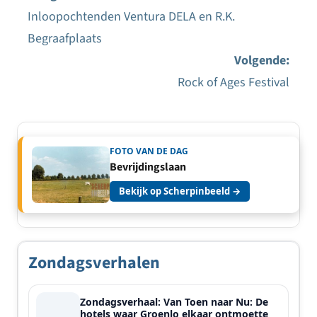
Inloopochtenden Ventura DELA en R.K.
Bericht
Begraafplaats
navigatie
Volgende:
Rock of Ages Festival
FOTO VAN DE DAG
Bevrijdingslaan
Bekijk op Scherpinbeeld →
Zondagsverhalen
Zondagsverhaal: Van Toen naar Nu: De
hotels waar Groenlo elkaar ontmoette