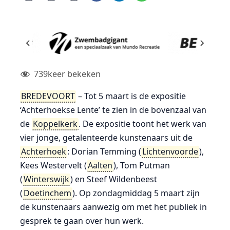
739
keer bekeken
BREDEVOORT
– Tot 5 maart is de expositie
‘Achterhoekse Lente’ te zien in de bovenzaal van
de
Koppelkerk
. De expositie toont het werk van
vier jonge, getalenteerde kunstenaars uit de
Achterhoek
: Dorian Temming (
Lichtenvoorde
),
Kees Westervelt (
Aalten
), Tom Putman
(
Winterswijk
) en Steef Wildenbeest
(
Doetinchem
). Op zondagmiddag 5 maart zijn
de kunstenaars aanwezig om met het publiek in
gesprek te gaan over hun werk.