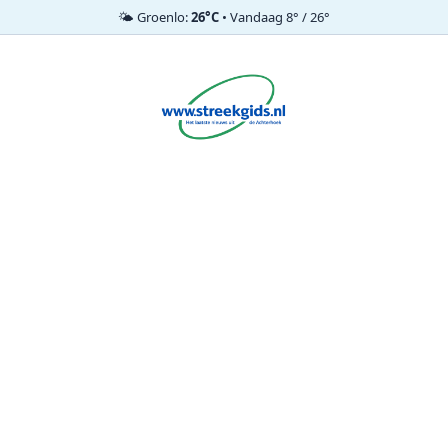
🌤️ Groenlo:
26°C
• Vandaag 8° / 26°
Ga
naar
de
inhoud