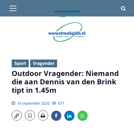
Primair
🌤️ Groenlo:
22°C
• Vandaag 15° / 24°
menu
Ga
naar
de
inhoud
Sport
Vragender
Outdoor Vragender: Niemand
die aan Dennis van den Brink
tipt in 1.45m
14 september 2020
877