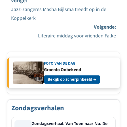
Vorige:
Jazz-zangeres Masha Bijlsma treedt op in de
Bericht
Koppelkerk
navigatie
Volgende:
Literaire middag voor vrienden Falke
FOTO VAN DE DAG
Groenlo Onbekend
Bekijk op Scherpinbeeld →
Zondagsverhalen
Zondagsverhaal: Van Toen naar Nu: De