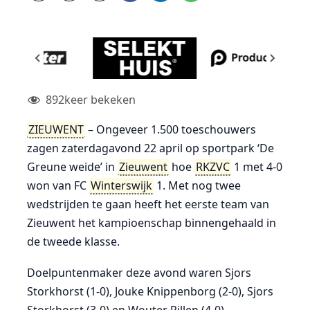
892
keer bekeken
ZIEUWENT
– Ongeveer 1.500 toeschouwers
zagen zaterdagavond 22 april op sportpark ‘De
Greune weide’ in
Zieuwent
hoe
RKZVC
1 met 4-0
won van FC
Winterswijk
1. Met nog twee
wedstrijden te gaan heeft het eerste team van
Zieuwent het kampioenschap binnengehaald in
de tweede klasse.
Doelpuntenmaker deze avond waren Sjors
Storkhorst (1-0), Jouke Knippenborg (2-0), Sjors