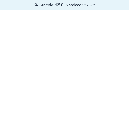
🌤️ Groenlo:
12°C
• Vandaag 9° / 26°
Ga
naar
de
inhoud