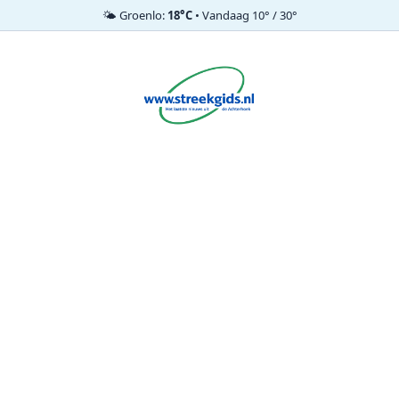
🌤️ Groenlo:
18°C
• Vandaag 10° / 30°
Ga
naar
de
inhoud