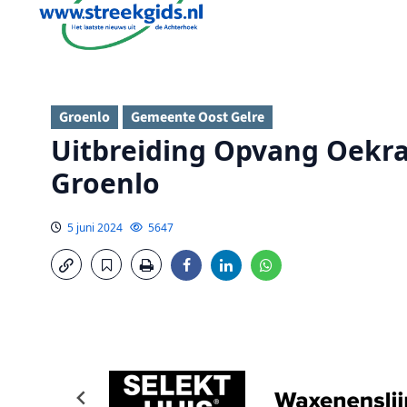
Groenlo
Gemeente Oost Gelre
Uitbreiding Opvang Oekra
Groenlo
5 juni 2024
5647