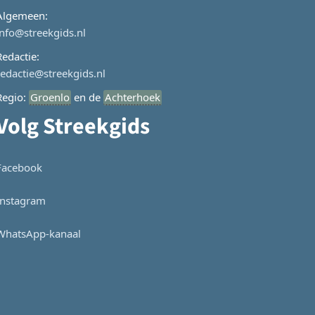
Algemeen:
info@streekgids.nl
Redactie:
redactie@streekgids.nl
Regio:
Groenlo
en de
Achterhoek
Volg Streekgids
Facebook
Instagram
WhatsApp-kanaal