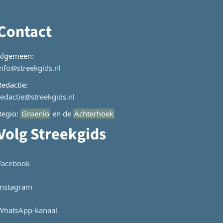
Contact
Algemeen:
info@streekgids.nl
Redactie:
redactie@streekgids.nl
Regio:
Groenlo
en de
Achterhoek
Volg Streekgids
Facebook
Instagram
WhatsApp-kanaal