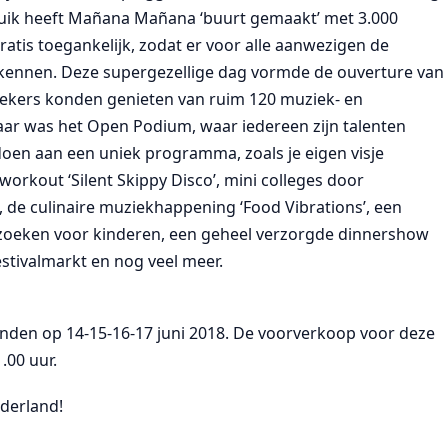
ik heeft Mañana Mañana ‘buurt gemaakt’ met 3.000
is toegankelijk, zodat er voor alle aanwezigen de
n kennen. Deze supergezellige dag vormde de ouverture van
ekers konden genieten van ruim 120 muziek- en
jaar was het Open Podium, waar iedereen zijn talenten
doen aan een uniek programma, zoals je eigen visje
workout ‘Silent Skippy Disco’, mini colleges door
, de culinaire muziekhappening ‘Food Vibrations’, een
 zoeken voor kinderen, een geheel verzorgde dinnershow
tivalmarkt en nog veel meer.
nden op 14-15-16-17 juni 2018. De voorverkoop voor deze
.00 uur.
derland!