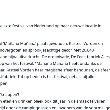
laxte festival van Nederland op haar nieuwe locatie in
val ‘Mañana Mañana’ plaatsgevonden. Kasteel Vorden en
onovergoten en sprookjesachtige decor. Met 26.848
and bijna uitverkocht. De organisatie, De Feestfabriek Alles
oop van het festival. “Mañana Mañana heeft ondanks de
ar Kasteel Vorden haar magische sfeer behouden, de sfee
abriek. Tot op heden is het festival, net als bij alle
open.
‘knappen’!
 eten en drinken bleek ook dit jaar in de smaak te vallen.
wijd door de campinggasten en inwoners van de voormalig