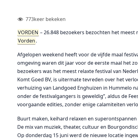
773
keer bekeken
VORDEN
– 26.848 bezoekers bezochten het meest re
Vorden
.
Afgelopen weekend heeft voor de vijfde maal festi
omgeving waren dit jaar voor de eerste maal het z
bezoekers was het meest relaxte festival van Nederl
Komt Goed BV, is uitermate tevreden over het verl
verhuizing van Landgoed Enghuizen in Hummelo na
onder de festivalgangers is geweldig”, aldus de Feestf
voorgaande edities, zonder enige calamiteiten verl
Buurt maken, keihard relaxen en superontspannen 
De mix van muziek, theater, cultuur en Bourgondisch
Op donderdag 15 juni werd de nieuwe locatie inge