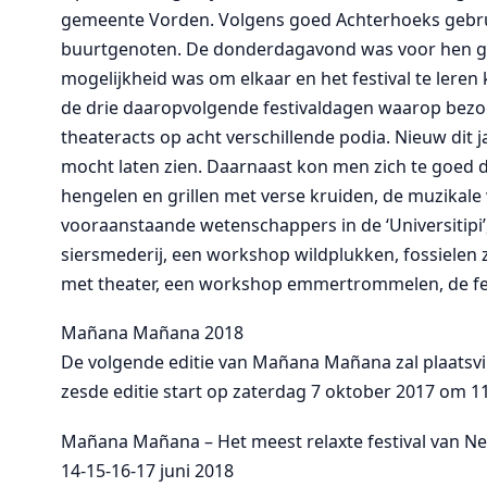
gemeente Vorden. Volgens goed Achterhoeks gebru
buurtgenoten. De donderdagavond was voor hen grat
mogelijkheid was om elkaar en het festival te lere
de drie daaropvolgende festivaldagen waarop bezo
theateracts op acht verschillende podia. Nieuw dit 
mocht laten zien. Daarnaast kon men zich te goed 
hengelen en grillen met verse kruiden, de muzikale 
vooraanstaande wetenschappers in de ‘Universitipi’
siersmederij, een workshop wildplukken, fossielen
met theater, een workshop emmertrommelen, de fes
Mañana Mañana 2018
De volgende editie van Mañana Mañana zal plaatsvi
zesde editie start op zaterdag 7 oktober 2017 om 11
Mañana Mañana – Het meest relaxte festival van Ne
14-15-16-17 juni 2018