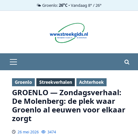
🌤️ Groenlo:
26°C
• Vandaag 8° / 26°
Ga
naar
de
inhoud
Primair
menu
Groenlo
Streekverhalen
Achterhoek
GROENLO — Zondagsverhaal:
De Molenberg: de plek waar
Groenlo al eeuwen voor elkaar
zorgt
26 mei 2026
3474