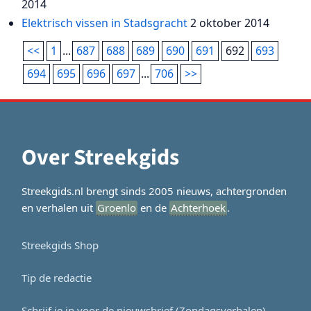
2014
Elektrisch vissen in Stadsgracht
2 oktober 2014
<<
1
...
687
688
689
690
691
692
693
694
695
696
697
...
706
>>
Over Streekgids
Streekgids.nl brengt sinds 2005 nieuws, achtergronden
en verhalen uit
Groenlo
en de
Achterhoek
.
Streekgids Shop
Tip de redactie
Schrijf je in voor de nieuwsbrief (Zondagsverhalen)