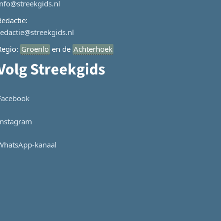
info@streekgids.nl
Redactie:
redactie@streekgids.nl
Regio:
Groenlo
en de
Achterhoek
Volg Streekgids
Facebook
Instagram
WhatsApp-kanaal