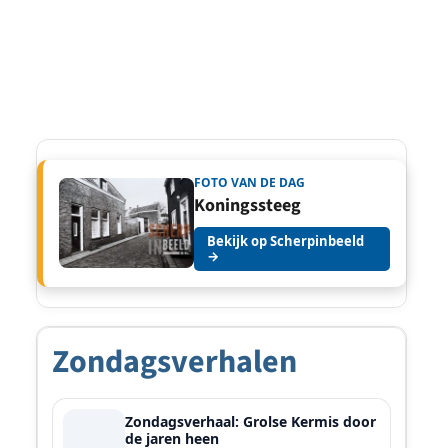
FOTO VAN DE DAG
Koningssteeg
Bekijk op Scherpinbeeld
→
Zondagsverhalen
Zondagsverhaal: Grolse Kermis door
de jaren heen