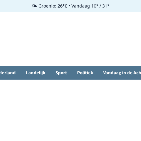
🌤️ Groenlo:
26°C
• Vandaag 10° / 31°
derland
Landelijk
Sport
Politiek
Vandaag in de Ac