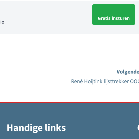
Gratis insturen
io.
Volgende
René Hoijtink lijsttrekker OO
Handige links