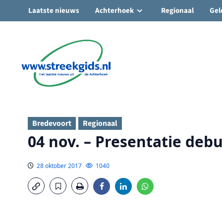
Laatste nieuws
Achterhoek
Regionaal
Gel
Ga
naar
de
inhoud
Bredevoort
Regionaal
04 nov. – Presentatie deb
28 oktober 2017
1040