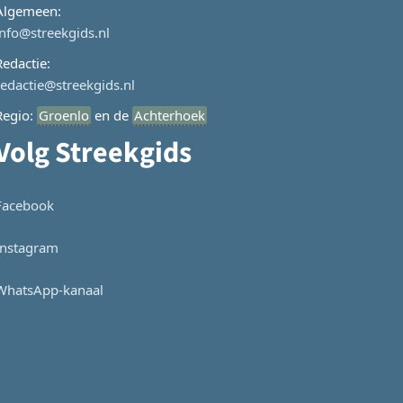
Algemeen:
info@streekgids.nl
Redactie:
redactie@streekgids.nl
Regio:
Groenlo
en de
Achterhoek
Volg Streekgids
Facebook
Instagram
WhatsApp-kanaal