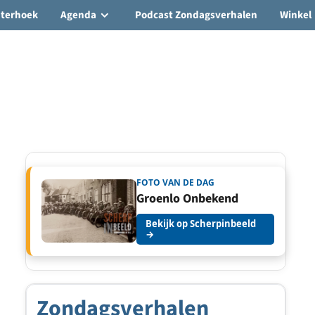
hterhoek
Agenda
Podcast Zondagsverhalen
Winkel
FOTO VAN DE DAG
Groenlo Onbekend
Bekijk op Scherpinbeeld
→
Zondagsverhalen