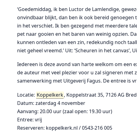
‘Goedemiddag, ik ben Luctor de Lamlendige, geweze
onvindbaar blijkt, dan ben ik ook bereid genoegen
in het verschiet. Ik ben gezegend met meerdere tale
pet naar gooien en het baren van weinig opzien. Daar
kunnen ontleden van een zin, redekundig noch taalk
niet geheel vreemd.’ Uit: ‘Scheuren in het canvas’, U
Iedereen is deze avond van harte welkom om een ex
de auteur met veel plezier voor u zal signeren met 
samenwerking met Uitgeverij Fagus. De entree is vri
Locatie:
Koppelkerk
, Koppelstraat 35, 7126 AG Bre
Datum: zaterdag 4 november
Aanvang: 20.00 uur (zaal open: 19.30 uur)
Entree: vrij
Reserveren: koppelkerk.nl / 0543-216 005