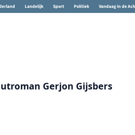
🌤️ Groenlo:
15°C
• Vandaag 12° / 22°
derland
Landelijk
Sport
Politiek
Vandaag in de Ac
uutroman Gerjon Gijsbers