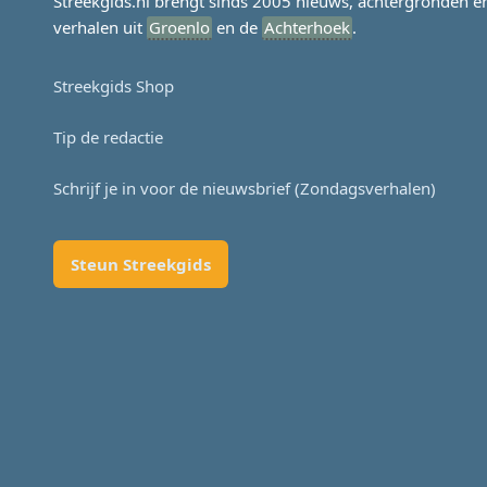
Streekgids.nl brengt sinds 2005 nieuws, achtergronden e
verhalen uit
Groenlo
en de
Achterhoek
.
Streekgids Shop
Tip de redactie
Schrijf je in voor de nieuwsbrief (Zondagsverhalen)
Steun Streekgids