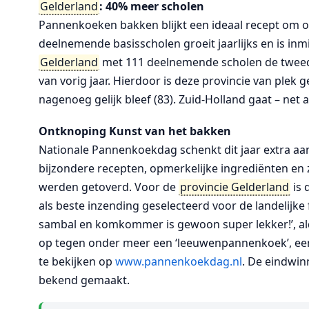
Gelderland
: 40% meer scholen
Pannenkoeken bakken blijkt een ideaal recept om o
deelnemende basisscholen groeit jaarlijks en is inmi
Gelderland
met 111 deelnemende scholen de tweede 
van vorig jaar. Hierdoor is deze provincie van plek
nagenoeg gelijk bleef (83). Zuid-Holland gaat – net
Ontknoping Kunst van het bakken
Nationale Pannenkoekdag schenkt dit jaar extra aa
bijzondere recepten, opmerkelijke ingrediënten en 
werden getoverd. Voor de
provincie Gelderland
is 
als beste inzending geselecteerd voor de landelijk
sambal en komkommer is gewoon super lekker!’, aldu
op tegen onder meer een ‘leeuwenpannenkoek’, een 
te bekijken op
www.pannenkoekdag.nl
. De eindwi
bekend gemaakt.