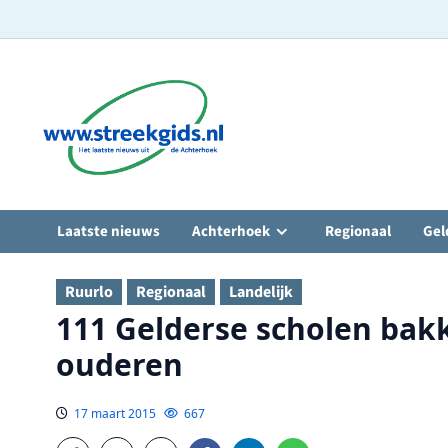
Ga
naar
de
inhoud
Laatste nieuws
Achterhoek
Regionaal
Gel
Ruurlo
Regionaal
Landelijk
111 Gelderse scholen ba
ouderen
17 maart 2015
667