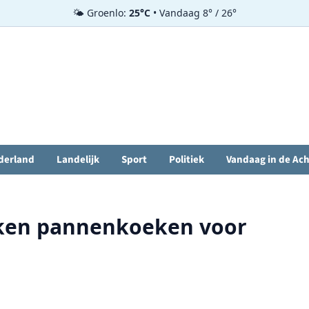
🌤️ Groenlo:
25°C
• Vandaag 8° / 26°
derland
Landelijk
Sport
Politiek
Vandaag in de Ac
kken pannenkoeken voor