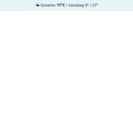
🌤️ Groenlo:
11°C
• Vandaag 9° / 27°
Ga
naar
de
inhoud