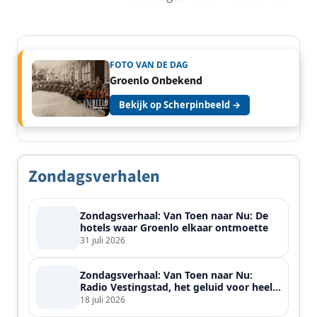
FOTO VAN DE DAG
Groenlo Onbekend
Bekijk op Scherpinbeeld →
Zondagsverhalen
Zondagsverhaal: Van Toen naar Nu: De
hotels waar Groenlo elkaar ontmoette
31 juli 2026
Zondagsverhaal: Van Toen naar Nu:
Radio Vestingstad, het geluid voor heel
de streek
18 juli 2026