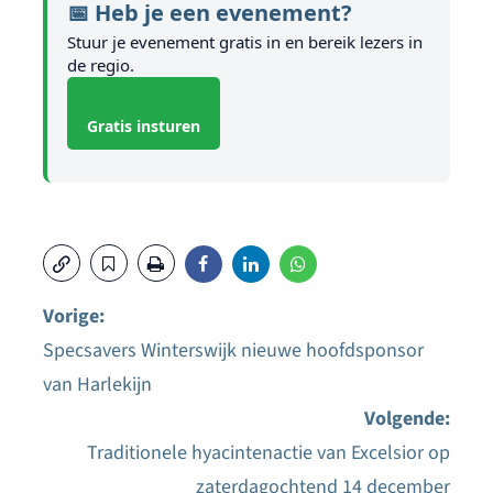
📅 Heb je een evenement?
Stuur je evenement gratis in en bereik lezers in
de regio.
Gratis insturen
Vorige:
Specsavers Winterswijk nieuwe hoofdsponsor
Bericht
van Harlekijn
navigatie
Volgende:
Traditionele hyacintenactie van Excelsior op
zaterdagochtend 14 december