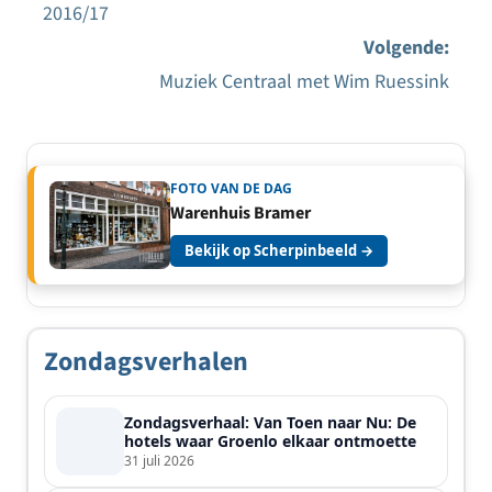
Bericht
2016/17
navigatie
Volgende:
Muziek Centraal met Wim Ruessink
FOTO VAN DE DAG
Warenhuis Bramer
Bekijk op Scherpinbeeld →
Zondagsverhalen
Zondagsverhaal: Van Toen naar Nu: De
hotels waar Groenlo elkaar ontmoette
31 juli 2026