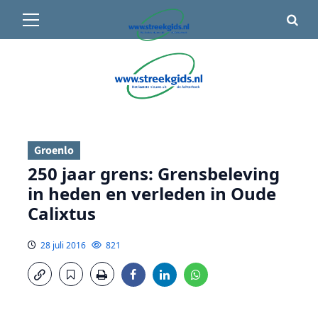
Primair
🌤️ Groenlo:
23°C
• Vandaag 15° / 24°
menu
Ga
naar
de
inhoud
Groenlo
250 jaar grens: Grensbeleving
in heden en verleden in Oude
Calixtus
28 juli 2016
821