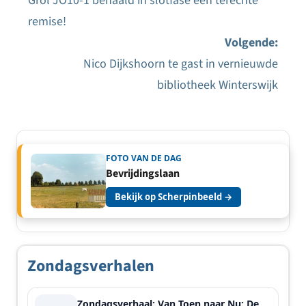
Grol JO10-1 behaald in slotfase een terechte
Bericht
remise!
navigatie
Volgende:
Nico Dijkshoorn te gast in vernieuwde
bibliotheek Winterswijk
FOTO VAN DE DAG
Bevrijdingslaan
Bekijk op Scherpinbeeld →
Zondagsverhalen
Zondagsverhaal: Van Toen naar Nu: De