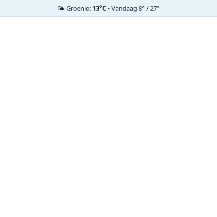
🌤️ Groenlo:
13°C
• Vandaag 8° / 27°
Ga
naar
de
inhoud