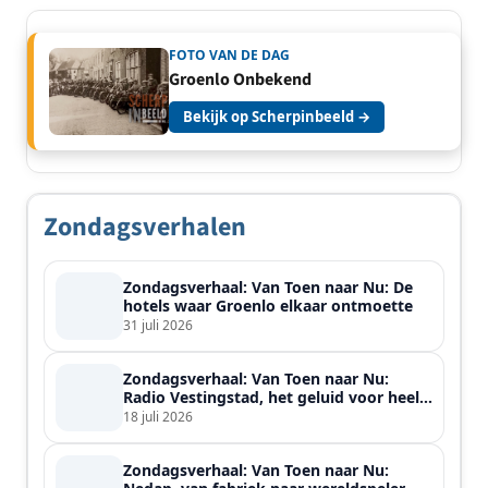
FOTO VAN DE DAG
Groenlo Onbekend
Bekijk op Scherpinbeeld →
Zondagsverhalen
Zondagsverhaal: Van Toen naar Nu: De
hotels waar Groenlo elkaar ontmoette
31 juli 2026
Zondagsverhaal: Van Toen naar Nu:
Radio Vestingstad, het geluid voor heel
de streek
18 juli 2026
Zondagsverhaal: Van Toen naar Nu: