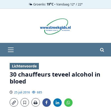
🌤️ Groenlo:
19°C
• Vandaag 12° / 22°
Ga
naar
de
inhoud
Primair
menu
Lichtenvoorde
30 chauffeurs teveel alcohol in
bloed
25 juli 2016
685