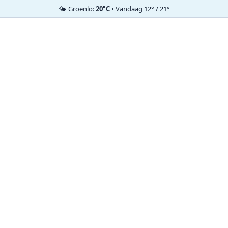
🌤️ Groenlo:
20°C
• Vandaag 12° / 21°
Ga
naar
de
inhoud