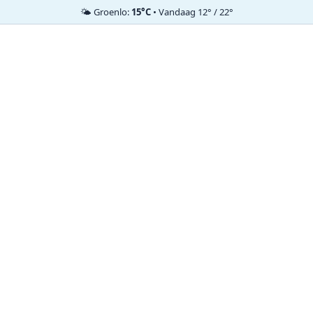
🌤️ Groenlo:
15°C
• Vandaag 12° / 22°
Ga
naar
de
inhoud