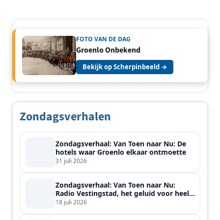
FOTO VAN DE DAG
Groenlo Onbekend
Bekijk op Scherpinbeeld →
Zondagsverhalen
Zondagsverhaal: Van Toen naar Nu: De
hotels waar Groenlo elkaar ontmoette
31 juli 2026
Zondagsverhaal: Van Toen naar Nu:
Radio Vestingstad, het geluid voor heel
de streek
18 juli 2026