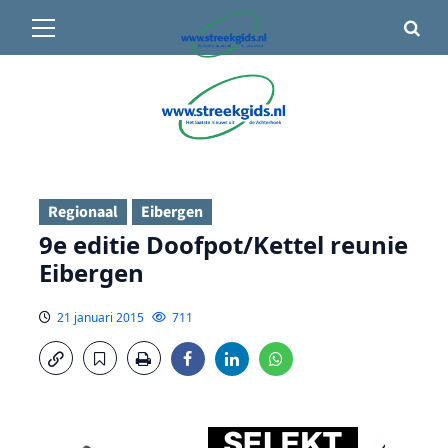
Primair
🌤️ Groenlo:
16°C
• Vandaag 12° / 22°
menu
Ga
naar
de
inhoud
Regionaal
Eibergen
9e editie Doofpot/Kettel reunie
Eibergen
21 januari 2015
711