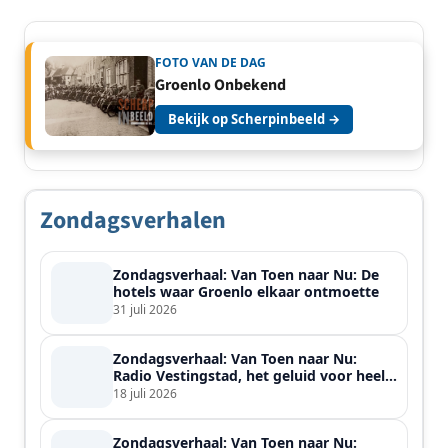
FOTO VAN DE DAG
Groenlo Onbekend
Bekijk op Scherpinbeeld →
Zondagsverhalen
Zondagsverhaal: Van Toen naar Nu: De
hotels waar Groenlo elkaar ontmoette
31 juli 2026
Zondagsverhaal: Van Toen naar Nu:
Radio Vestingstad, het geluid voor heel
de streek
18 juli 2026
Zondagsverhaal: Van Toen naar Nu: