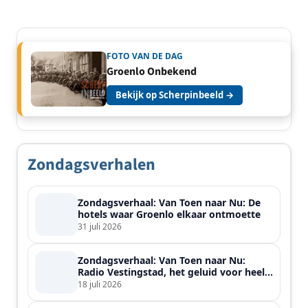
FOTO VAN DE DAG
Groenlo Onbekend
Bekijk op Scherpinbeeld →
Zondagsverhalen
Zondagsverhaal: Van Toen naar Nu: De
hotels waar Groenlo elkaar ontmoette
31 juli 2026
Zondagsverhaal: Van Toen naar Nu:
Radio Vestingstad, het geluid voor heel
de streek
18 juli 2026