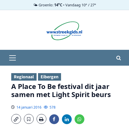
🌤️ Groenlo:
14°C
• Vandaag 10° / 27°
Ga
naar
de
inhoud
Primair
menu
Regionaal
Eibergen
A Place To Be festival dit jaar
samen met Light Spirit beurs
14 januari 2016
578