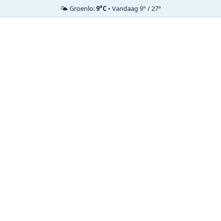
🌤️ Groenlo:
9°C
• Vandaag 9° / 27°
Ga
naar
de
inhoud