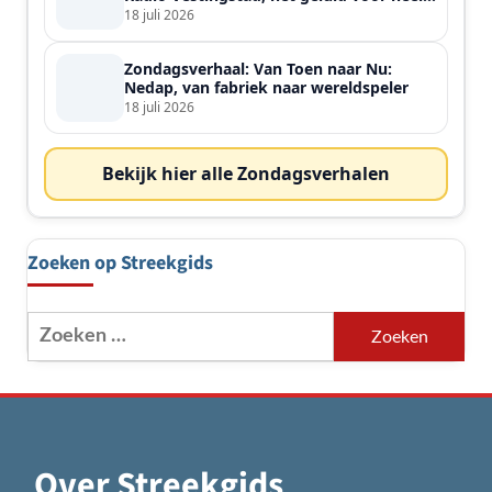
de streek
18 juli 2026
Zondagsverhaal: Van Toen naar Nu:
Nedap, van fabriek naar wereldspeler
18 juli 2026
Bekijk hier alle Zondagsverhalen
Zoeken op Streekgids
Zoeken
naar:
Over Streekgids