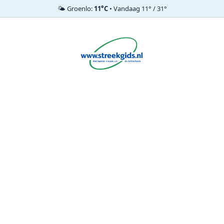
🌤️ Groenlo:
11°C
• Vandaag 11° / 31°
Ga
naar
de
inhoud