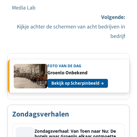
Bericht
Media Lab
navigatie
Volgende:
Kijkje achter de schermen van acht bedrijven in
bedrijf
FOTO VAN DE DAG
Groenlo Onbekend
Bekijk op Scherpinbeeld →
Zondagsverhalen
Zondagsverhaal: Van Toen naar Nu: De
hotels waar Groenlo elkaar ontmoette