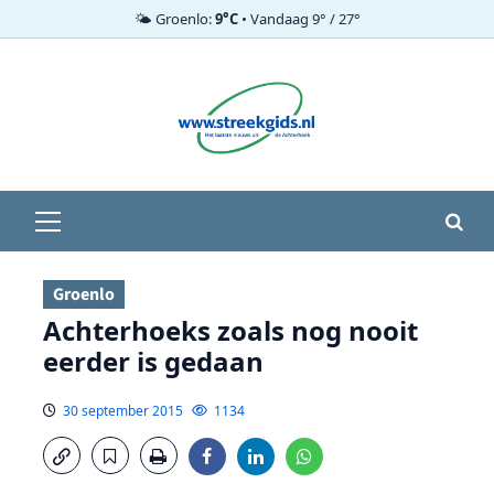
🌤️ Groenlo:
9°C
• Vandaag 9° / 27°
Ga
naar
de
inhoud
Primair
menu
Groenlo
Achterhoeks zoals nog nooit
eerder is gedaan
30 september 2015
1134