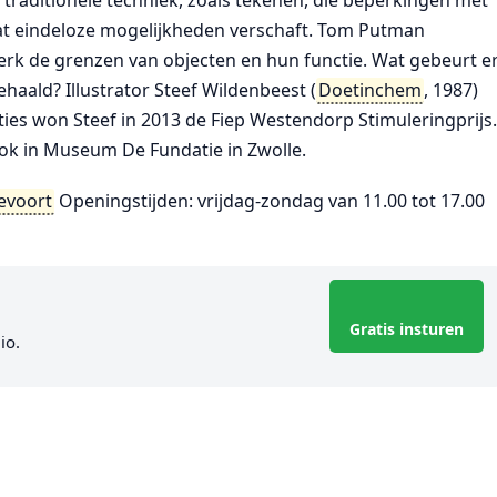
 traditionele techniek, zoals tekenen, die beperkingen met
t eindeloze mogelijkheden verschaft. Tom Putman
 werk de grenzen van objecten en hun functie. Wat gebeurt e
haald? Illustrator Steef Wildenbeest (
Doetinchem
, 1987)
raties won Steef in 2013 de Fiep Westendorp Stimuleringprijs
k in Museum De Fundatie in Zwolle.
evoort
Openingstijden: vrijdag-zondag van 11.00 tot 17.00
Gratis insturen
io.