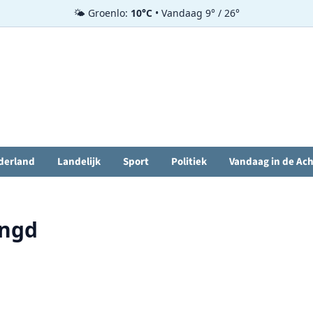
🌤️ Groenlo:
10°C
• Vandaag 9° / 26°
derland
Landelijk
Sport
Politiek
Vandaag in de Ac
engd