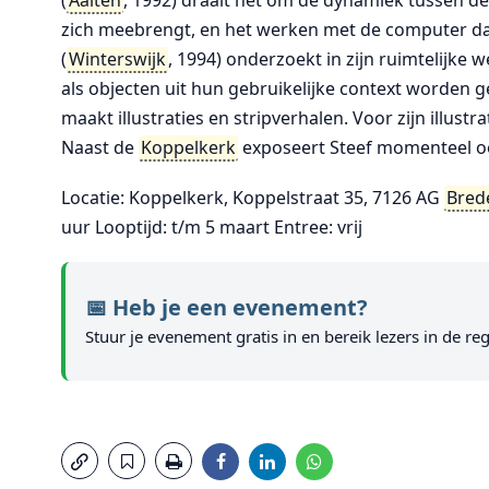
(
Aalten
, 1992) draait het om de dynamiek tussen de
zich meebrengt, en het werken met de computer da
(
Winterswijk
, 1994) onderzoekt in zijn ruimtelijke
als objecten uit hun gebruikelijke context worden ge
maakt illustraties en stripverhalen. Voor zijn illust
Naast de
Koppelkerk
exposeert Steef momenteel oo
Locatie: Koppelkerk, Koppelstraat 35, 7126 AG
Bred
uur Looptijd: t/m 5 maart Entree: vrij
📅 Heb je een evenement?
Stuur je evenement gratis in en bereik lezers in de reg