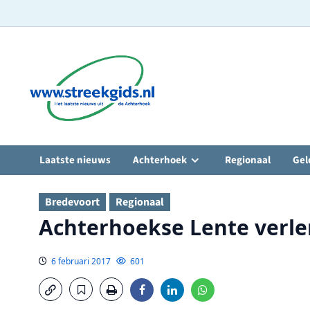
Ga
naar
de
inhoud
Laatste nieuws
Achterhoek
Regionaal
Gel
Bredevoort
Regionaal
Achterhoekse Lente verl
6 februari 2017
601