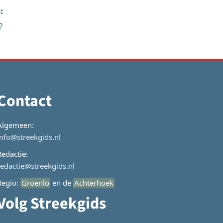
:
?
Contact
Algemeen:
info@streekgids.nl
Redactie:
redactie@streekgids.nl
Regio:
Groenlo
en de
Achterhoek
Volg Streekgids