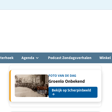
hterhoek
Agenda
Podcast Zondagsverhalen
Winkel
FOTO VAN DE DAG
Groenlo Onbekend
Bekijk op Scherpinbeeld
→