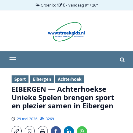
🌤️ Groenlo:
13°C
• Vandaag 9° / 26°
Ga
naar
de
inhoud
Primair
menu
Sport
Eibergen
Achterhoek
EIBERGEN — Achterhoekse
Unieke Spelen brengen sport
en plezier samen in Eibergen
29 mei 2026
3269