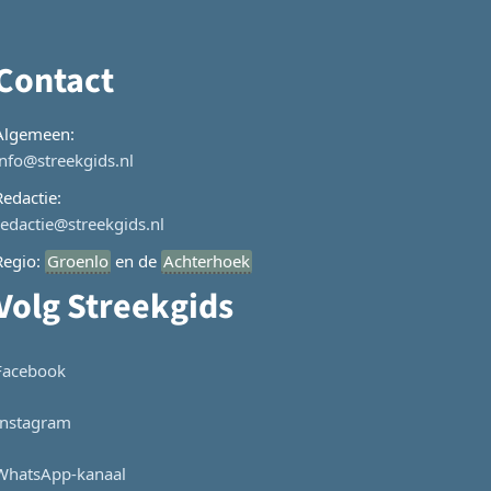
Contact
Algemeen:
info@streekgids.nl
Redactie:
redactie@streekgids.nl
Regio:
Groenlo
en de
Achterhoek
Volg Streekgids
Facebook
Instagram
WhatsApp-kanaal